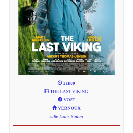
21h00
THE LAST VIKING
VOST
VERNOUX
salle Louis Nodon