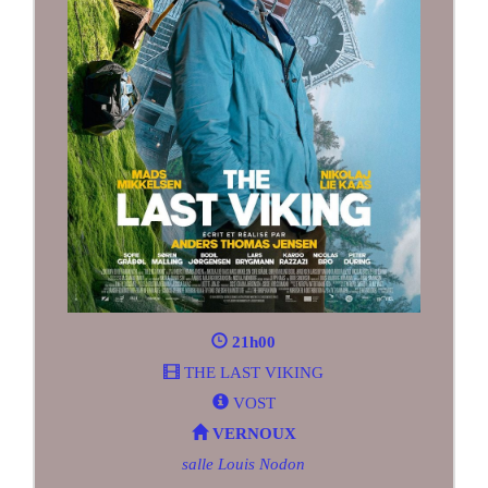
21h00
THE LAST VIKING
VOST
VERNOUX
salle Louis Nodon