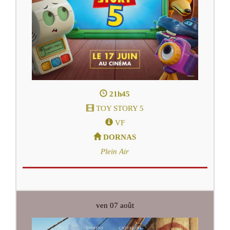
21h45
TOY STORY 5
VF
DORNAS
Plein Air
ven 07 août