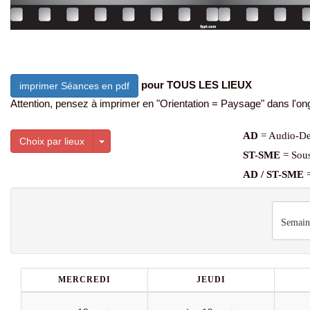
pour TOUS LES LIEUX
imprimer Séances en pdf
Attention, pensez à imprimer en "Orientation = Paysage" dans l'ong
AD
= Audio-De
Toggle Dropdown
Choix par lieux
ST-SME
= Sous
AD / ST-SME
=
Semain
MERCREDI
JEUDI