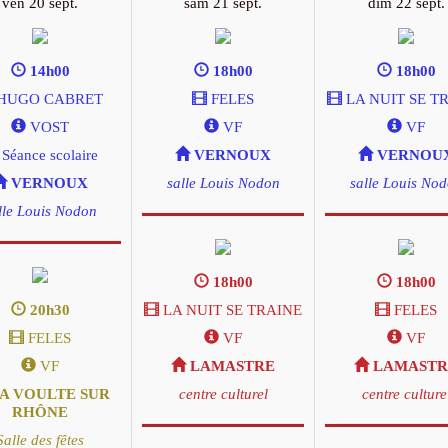
ven 20 sept.
sam 21 sept.
dim 22 sept.
14h00
18h00
18h00
HUGO CABRET
FELES
LA NUIT SE T
VOST
VF
VF
Séance scolaire
VERNOUX
VERNOU
VERNOUX
salle Louis Nodon
salle Louis No
lle Louis Nodon
18h00
18h00
20h30
LA NUIT SE TRAINE
FELES
FELES
VF
VF
VF
LAMASTRE
LAMASTR
A VOULTE SUR
centre culturel
centre culture
RHÔNE
Salle des fêtes