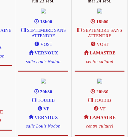
lun 23 sept.
mar 24 sept.
18h00
18h00
RAINE
SEPTEMBRE SANS
SEPTEMBRE SANS
ATTENDRE
ATTENDRE
VOST
VOST
X
VERNOUX
LAMASTRE
don
salle Louis Nodon
centre culturel
20h30
20h30
TOUBIB
TOUBIB
VF
VF
E
VERNOUX
LAMASTRE
l
salle Louis Nodon
centre culturel