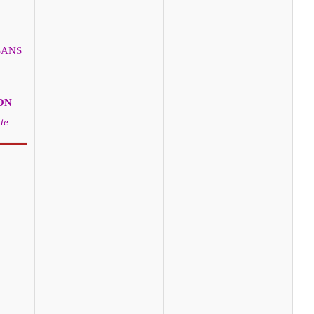
SANS
ON
te