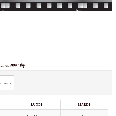
dantes
/
uivante
LUNDI
MARDI