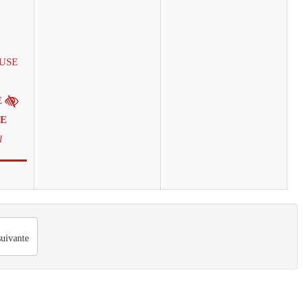
EUSE
E
E
l
uivante