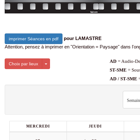
pour LAMASTRE
imprimer Séances en pdf
Attention, pensez à imprimer en "Orientation = Paysage" dans l'ong
AD
= Audio-De
Toggle Dropdown
Choix par lieux
ST-SME
= Sous
AD / ST-SME
=
Semain
MERCREDI
JEUDI