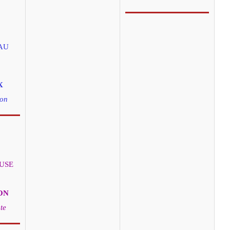
AU
X
don
EUSE
ON
te