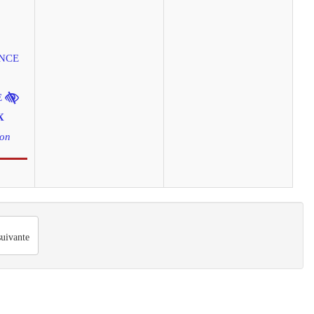
NCE
E
X
don
uivante