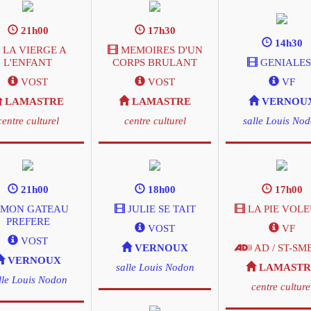
21h00
17h30
14h30
LA VIERGE A
MEMOIRES D'UN
L'ENFANT
CORPS BRULANT
GENIALES 
VOST
VOST
VF
LAMASTRE
LAMASTRE
VERNOU
centre culturel
centre culturel
salle Louis No
21h00
18h00
17h00
MON GATEAU
JULIE SE TAIT
LA PIE VOL
PREFERE
VOST
VF
VOST
VERNOUX
AD / ST-SM
VERNOUX
salle Louis Nodon
LAMASTR
lle Louis Nodon
centre culture