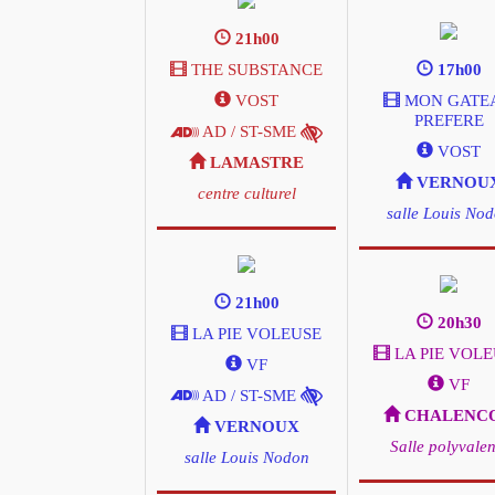
21h00
THE SUBSTANCE
17h00
VOST
MON GATE
PREFERE
AD / ST-SME
VOST
LAMASTRE
VERNOU
centre culturel
salle Louis No
21h00
20h30
LA PIE VOLEUSE
LA PIE VOL
VF
VF
AD / ST-SME
CHALENC
VERNOUX
Salle polyvalen
salle Louis Nodon