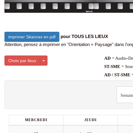
pour TOUS LES LIEUX
imprimer Séances en pdf
Attention, pensez à imprimer en "Orientation = Paysage" dans l'ong
AD
= Audio-De
Toggle Dropdown
Choix par lieux
ST-SME
= Sous
AD / ST-SME
=
Semain
MERCREDI
JEUDI