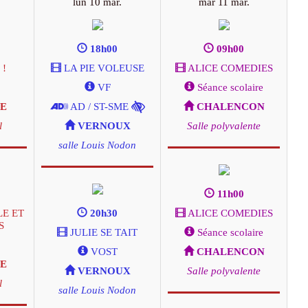
lun 10 mar.
mar 11 mar.
18h00
09h00
!
LA PIE VOLEUSE
ALICE COMEDIES
VF
Séance scolaire
E
AD / ST-SME
CHALENCON
l
VERNOUX
Salle polyvalente
salle Louis Nodon
11h00
LE ET
20h30
ALICE COMEDIES
S
JULIE SE TAIT
Séance scolaire
VOST
CHALENCON
E
VERNOUX
Salle polyvalente
l
salle Louis Nodon