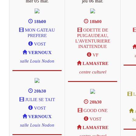
mer 05 mar.
jeu 06 mar.
18h00
18h00
MON GATEAU
ODETTE DE
PREFERE
PUIGAUDEAU,
L'AVENTURIERE
VOST
INATTENDUE
VERNOUX
VF
salle Louis Nodon
LAMASTRE
centre culturel
20h30
L
JULIE SE TAIT
20h30
VOST
GOOD ONE
VERNOUX
VOST
S
salle Louis Nodon
LAMASTRE
centre culturel