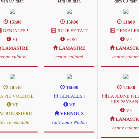
ven 07 mar.
sam 08 mar.
dim 09 mar.
15h00
15h00
11h00
GENIALES !
JULIE SE TAIT
GENIALES 
VF
VOST
VF
LAMASTRE
LAMASTRE
LAMASTR
centre culturel
centre culturel
centre culture
20h30
16h00
14h30
A PIE VOLEUSE
GENIALES !
LA JEUNE FIL
LES PAYSAN
VF
VF
VF
ALBOUSSIÈRE
VERNOUX
LAMASTR
alle communale
salle Louis Nodon
centre culture