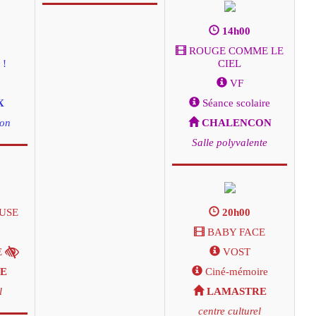
14h00
ROUGE COMME LE
!
CIEL
VF
X
Séance scolaire
don
CHALENCON
Salle polyvalente
EUSE
20h00
BABY FACE
E
VOST
E
Ciné-mémoire
l
LAMASTRE
centre culturel