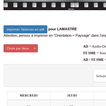
pour LAMASTRE
imprimer Séances en pdf
Attention, pensez à imprimer en "Orientation = Paysage" dans l'ong
AD
= Audio-De
Toggle Dropdown
Choix par lieux
ST-SME
= Sous
AD / ST-SME
=
Semain
MERCREDI
JEUDI