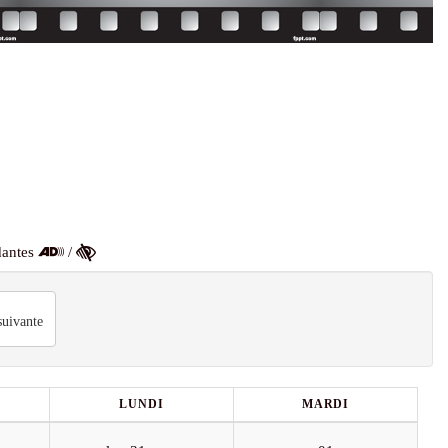
dantes
/
uivante
LUNDI
MARDI