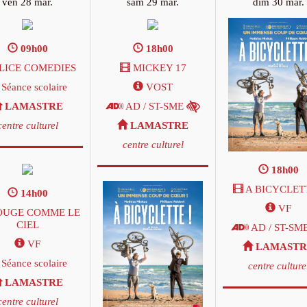
ven 28 mar.
sam 29 mar.
dim 30 mar.
09h00
18h00
LICE COMEDIES
MICKEY 17
Séance scolaire
VOST
LAMASTRE
AD / ST-SME
centre culturel
LAMASTRE
centre culturel
18h00
A BICYCLETT
14h00
VF
UGE COMME LE
CIEL
AD / ST-SM
VF
LAMASTR
Séance scolaire
centre culture
LAMASTRE
centre culturel