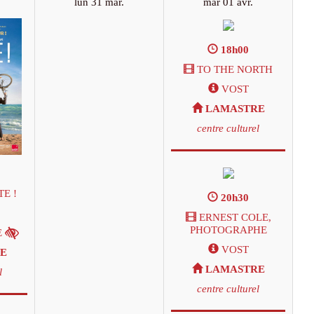
lun 31 mar.
mar 01 avr.
18h00
TO THE NORTH
VOST
LAMASTRE
centre culturel
E !
20h30
ERNEST COLE,
PHOTOGRAPHE
E
VOST
E
LAMASTRE
l
centre culturel