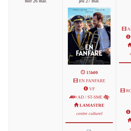
mer 26 mar.
jeu 27 mar.
A
15h00
EN FANFARE
VF
RO
AD / ST-SME
LAMASTRE
centre culturel