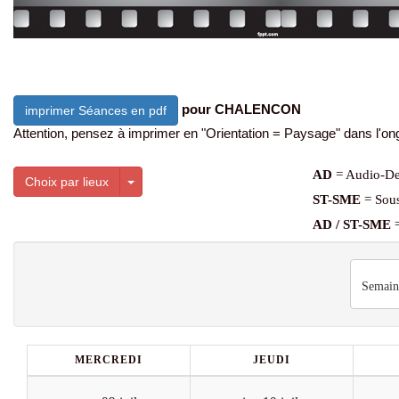
pour CHALENCON
imprimer Séances en pdf
Attention, pensez à imprimer en "Orientation = Paysage" dans l'ong
AD
= Audio-De
Toggle Dropdown
Choix par lieux
ST-SME
= Sous
AD / ST-SME
=
Semain
MERCREDI
JEUDI