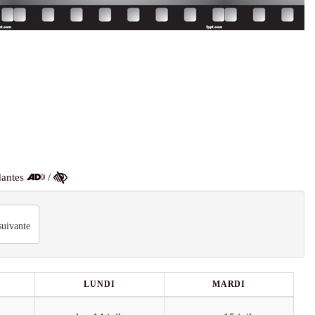
dantes
/
uivante
LUNDI
MARDI