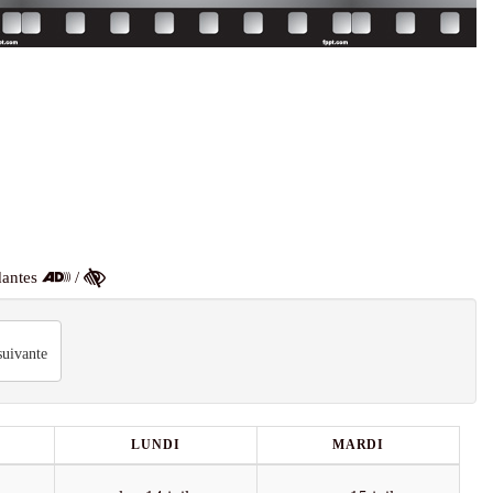
dantes
/
uivante
LUNDI
MARDI