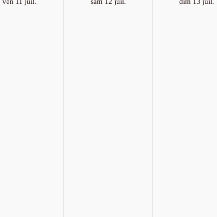
ven 11 juil.
sam 12 juil.
dim 13 juil.