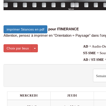
pour ITINERANCE
imprimer Séances en pdf
Attention, pensez à imprimer en "Orientation = Paysage" dans l'ong
AD
= Audio-De
Toggle Dropdown
Choix par lieux
ST-SME
= Sous
AD / ST-SME
=
Semain
MERCREDI
JEUDI