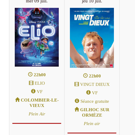
mer 09 juil.
jeu 10 juil.
22h00
22h00
ELIO
VINGT DIEUX
VF
VF
COLOMBIER-LE-
Séance gratuite
VIEUX
GILHOC SUR
Plein Air
ORMÈZE
Plein air