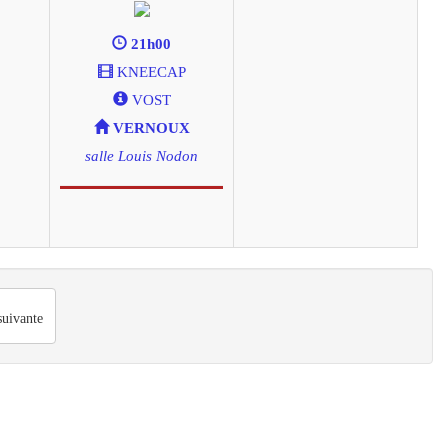
21h00
KNEECAP
VOST
VERNOUX
salle Louis Nodon
uivante