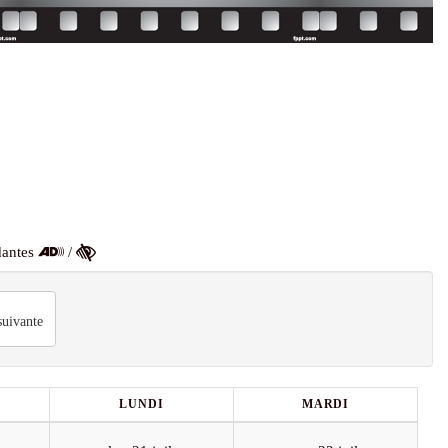
dantes
/
uivante
LUNDI
MARDI