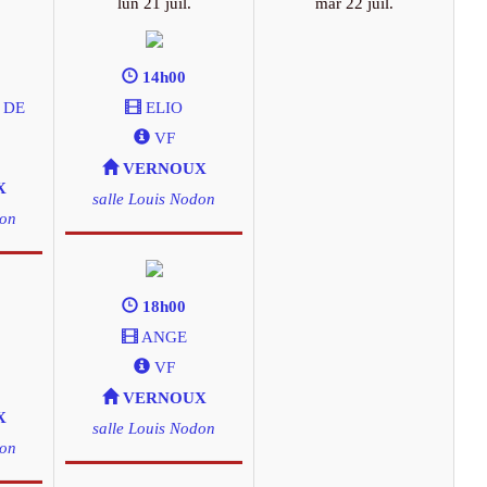
lun 21 juil.
mar 22 juil.
14h00
 DE
ELIO
VF
VERNOUX
X
salle Louis Nodon
don
18h00
ANGE
VF
VERNOUX
X
salle Louis Nodon
don