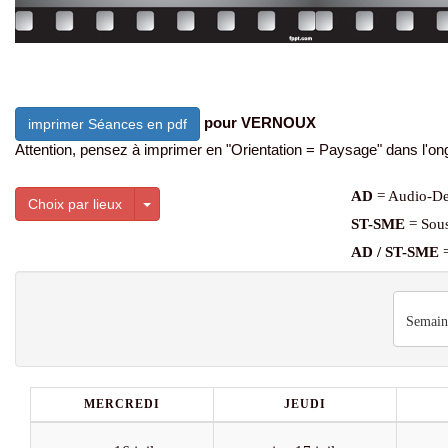
pour VERNOUX
imprimer Séances en pdf
Attention, pensez à imprimer en "Orientation = Paysage" dans l'ong
AD
= Audio-De
Toggle Dropdown
Choix par lieux
ST-SME
= Sous
AD / ST-SME
=
Semain
MERCREDI
JEUDI