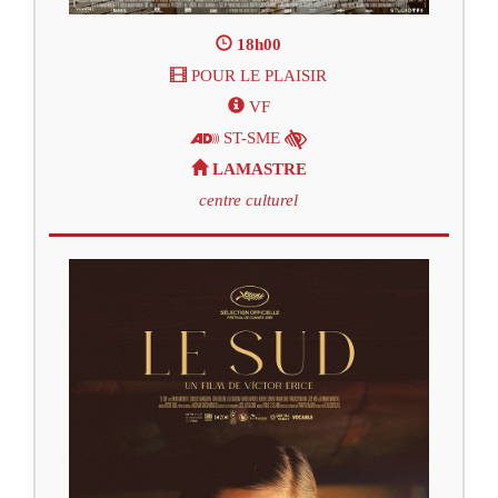
18h00
POUR LE PLAISIR
VF
ST-SME
LAMASTRE
centre culturel