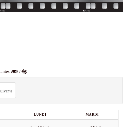
dantes
/
uivante
LUNDI
MARDI