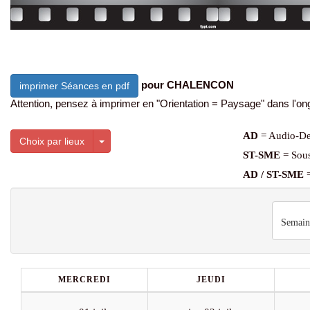
pour CHALENCON
imprimer Séances en pdf
Attention, pensez à imprimer en "Orientation = Paysage" dans l'ong
AD
= Audio-De
Toggle Dropdown
Choix par lieux
ST-SME
= Sous
AD / ST-SME
=
Semain
MERCREDI
JEUDI