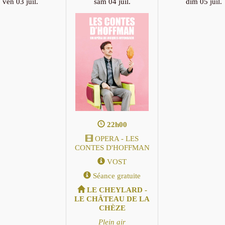
ven 03 juil.
sam 04 juil.
dim 05 juil.
22h00
OPERA - LES
CONTES D'HOFFMAN
VOST
Séance gratuite
LE CHEYLARD -
LE CHÂTEAU DE LA
CHÈZE
Plein air