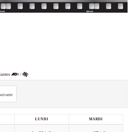
dantes
/
uivante
LUNDI
MARDI