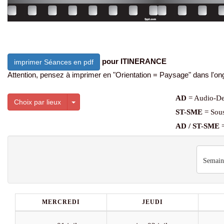
pour ITINERANCE
imprimer Séances en pdf
Attention, pensez à imprimer en "Orientation = Paysage" dans l'ong
AD
= Audio-De
Toggle Dropdown
Choix par lieux
ST-SME
= Sous
AD / ST-SME
=
Semain
MERCREDI
JEUDI