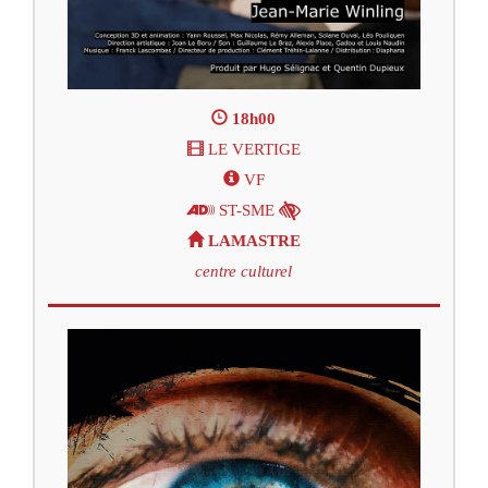
18h00
LE VERTIGE
VF
ST-SME
LAMASTRE
centre culturel