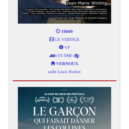
18h00
LE VERTIGE
VF
ST-SME
VERNOUX
salle Louis Nodon