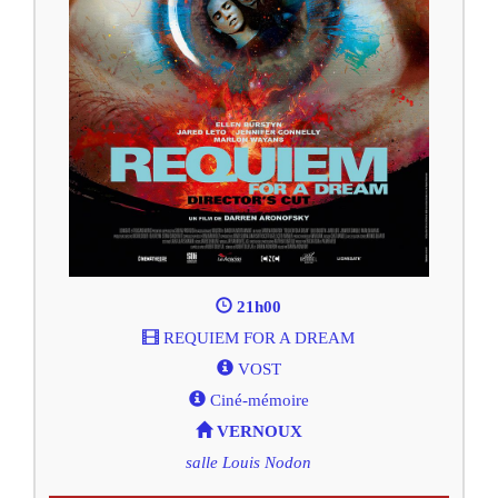
21h00
REQUIEM FOR A DREAM
VOST
Ciné-mémoire
VERNOUX
salle Louis Nodon