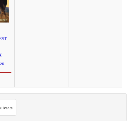
EST
X
don
uivante