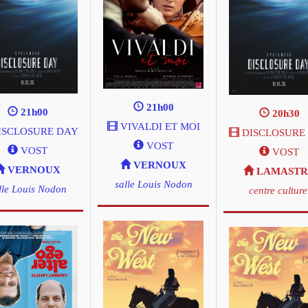
21h00
21h00
20h30
VIVALDI ET MOI
ISCLOSURE DAY
DISCLOSURE
VOST
VOST
VOST
VERNOUX
VERNOUX
LAMASTR
salle Louis Nodon
lle Louis Nodon
centre culture