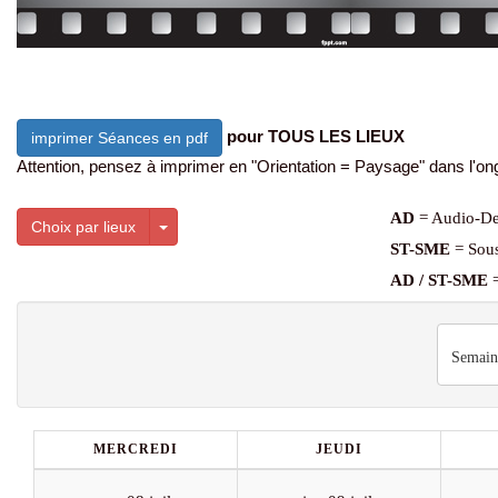
pour TOUS LES LIEUX
imprimer Séances en pdf
Attention, pensez à imprimer en "Orientation = Paysage" dans l'ong
AD
= Audio-De
Toggle Dropdown
Choix par lieux
ST-SME
= Sous
AD / ST-SME
=
Semain
MERCREDI
JEUDI