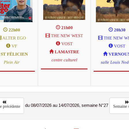
21h00
22h00
20h30
THE NEW WEST
ALTER EGO
THE NEW W
VOST
VF
VOST
LAMASTRE
ST FÉLICIEN
VERNOU
centre culturel
Plein Air
salle Louis No
du 08/07/2026 au 14/07/2026, semaine N°27
e précédente
Semaine s