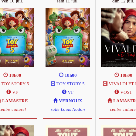
ven 10 juil.
sam 11 juil.
dim 12 juil.
18h00
18h00
18h00
TOY STORY 5
TOY STORY 5
VIVALDI ET 
VF
VF
VOST
LAMASTRE
VERNOUX
LAMASTR
centre culturel
salle Louis Nodon
centre culture