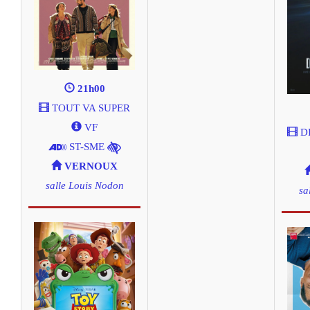
21h00
TOUT VA SUPER
VF
D
ST-SME
VERNOUX
salle Louis Nodon
sa