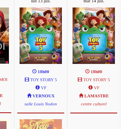
lun 13 juil.
mar 14 juil.
18h00
18h00
MOI
TOY STORY 5
TOY STORY 5
VF
VF
E
VERNOUX
LAMASTRE
l
salle Louis Nodon
centre culturel