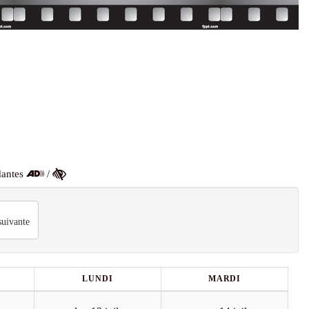
dantes
/
uivante
LUNDI
MARDI