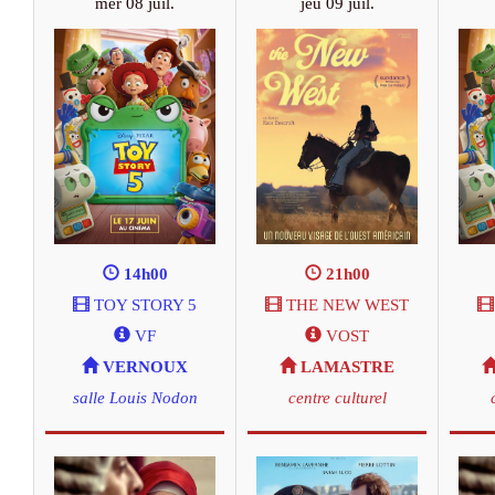
mer 08 juil.
jeu 09 juil.
14h00
21h00
TOY STORY 5
THE NEW WEST
VF
VOST
VERNOUX
LAMASTRE
salle Louis Nodon
centre culturel