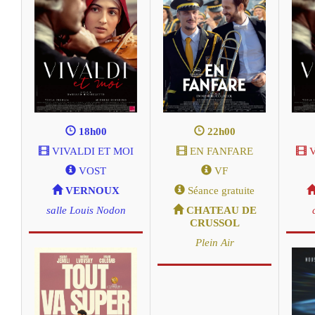
18h00
22h00
VIVALDI ET MOI
EN FANFARE
V
VOST
VF
VERNOUX
Séance gratuite
salle Louis Nodon
CHATEAU DE
CRUSSOL
Plein Air