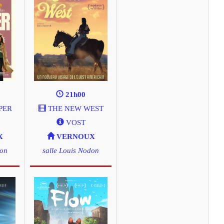
21h00
PER
THE NEW WEST
VOST
X
VERNOUX
don
salle Louis Nodon