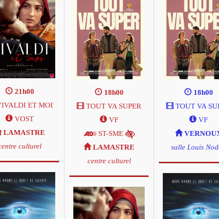
21h00
18h00
18h00
IVALDI ET MOI
TOUT VA SUPER
TOUT VA SU
VOST
VF
VF
LAMASTRE
ST-SME
VERNOU
centre culturel
LAMASTRE
salle Louis No
centre culturel